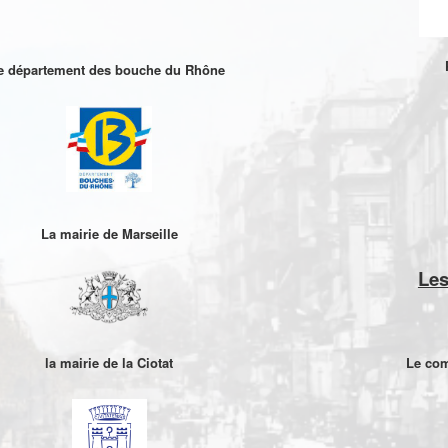
le département des bouche du Rhône
La mairie de Marseille
Les
la mairie de la Ciotat
Le com