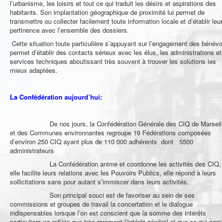
l’urbanisme, les loisirs et tout ce qui traduit les désirs et aspirations des
habitants. Son implantation géographique de proximité lui permet de
transmettre ou collecter facilement toute information locale et d’établir leu
pertinence avec l’ensemble des dossiers.
Cette situation toute particulière s’appuyant sur l’engagement des bénév
permet d’établir des contacts sérieux avec les élus, les administrations et
services techniques aboutissant très souvent à trouver les solutions les
mieux adaptées.
La Confédération aujourd’hui:
De nos jours, la Confédération Générale des CIQ de Marseil
et des Communes environnantes regroupe 19 Fédérations composées
d’environ 250 CIQ ayant plus de 110 000 adhérents dont 5500
administrateurs
La Confédération anime et coordonne les activités des CIQ,
elle facilite leurs relations avec les Pouvoirs Publics, elle répond à leurs
sollicitations sans pour autant s’immiscer dans leurs activités.
Son principal souci est de favoriser au sein de ses
commissions et groupes de travail la concertation et le dialogue
indispensables lorsque l’on est conscient que la somme des intérêts
particuliers ne reflète que très rarement l’intérêt général et que ce qui sem