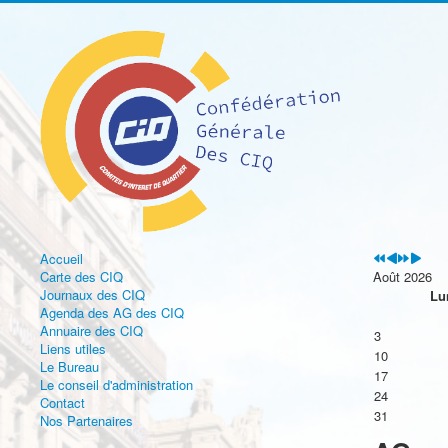
précédente
précédent
suivante
suivan
Accueil
Carte des CIQ
Août 2026
Journaux des CIQ
Lu
Agenda des AG des CIQ
Annuaire des CIQ
3
Liens utiles
10
Le Bureau
17
Le conseil d'administration
24
Contact
31
Nos Partenaires