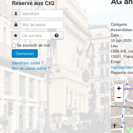
AG an
Réservé aux CIQ
Identifiant
Catégorie
Mot de passe
Assemblées 
Date
Clé secrète
10 juin 2025
Se souvenir de moi
Lieu
CMA 6/8, rue
Connexion
13001, Fran
Email
Identifiant oublié ?
ciqchapitre
Mot de passe oublié ?
Rapports mor
+
−