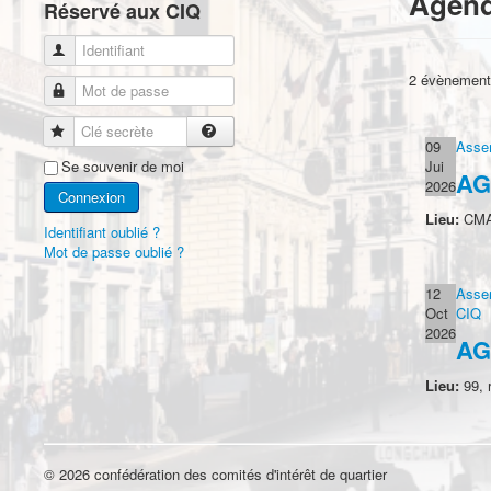
Agend
Réservé aux CIQ
Identifiant
2 évènements
Mot de passe
Clé secrète
09
Asse
Se souvenir de moi
Jui
AG
2026
Connexion
Lieu:
CMA 
Identifiant oublié ?
Mot de passe oublié ?
12
Asse
Oct
CIQ
2026
AG
Lieu:
99, 
© 2026 confédération des comités d'intérêt de quartier