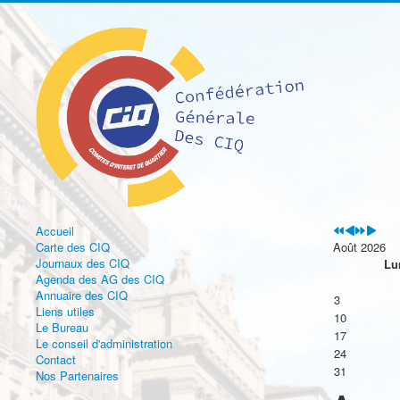
précédente
précédent
suivante
suivan
Accueil
Carte des CIQ
Août 2026
Journaux des CIQ
Lu
Agenda des AG des CIQ
Annuaire des CIQ
3
Liens utiles
10
Le Bureau
17
Le conseil d'administration
24
Contact
31
Nos Partenaires